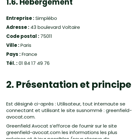
1.6. Hébergement
Entreprise :
Simplébo
Adresse :
43 boulevard Voltaire
Code postal :
75011
Ville :
Paris
Pays :
France
Tél. :
01 84 17 49 76
2. Présentation et principe
Est désigné ci-après : Utilisateur, tout internaute se
connectant et utilisant le site susnommé : greenfield-
avocat.com.
Greenfield Avocat s’efforce de fournir sur le site
greenfield-avocat.com les informations les plus
précises et à jour possibles (sous réserve de